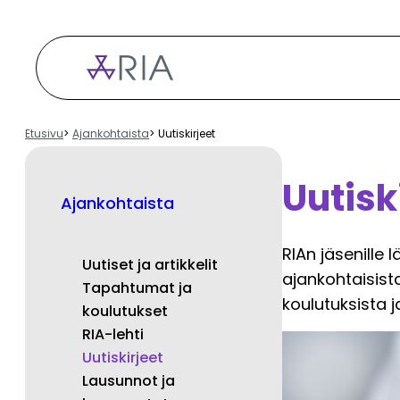
Siirry
sisältöön
Etusivu
Ajankohtaista
Uutiskirjeet
Uutisk
Ajankohtaista
RIAn jäsenille 
Uutiset ja artikkelit
ajankohtaisista
Tapahtumat ja
koulutuksista j
koulutukset
RIA-lehti
Uutiskirjeet
Lausunnot ja