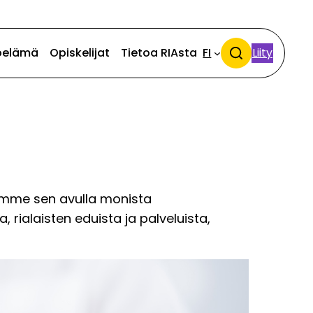
öelämä
Opiskelijat
Tietoa RIAsta
FI
Liity
Search
otamme sen avulla monista
, rialaisten eduista ja palveluista,
n
ys ja edut
 työehtosopimukset
oittelupaikat
t opiskelijoille