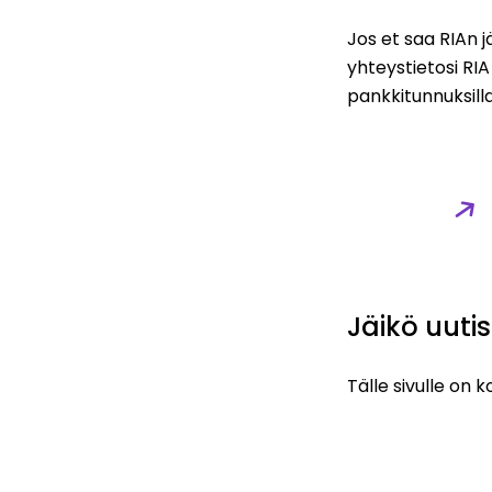
Jos et saa RIAn j
yhteystietosi RIA
pankkitunnuksilla
Jäsenr
ekisteri
Jäikö uuti
Tälle sivulle on 