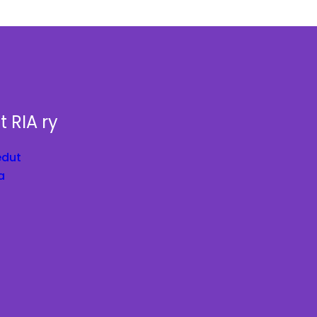
t RIA ry
edut
a
a