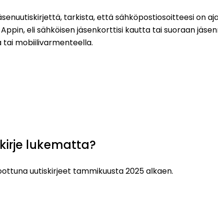
äsenuutiskirjettä, tarkista, että sähköpostiosoitteesi on aja
 Appin, eli sähköisen jäsenkorttisi kautta tai suoraan jäse
 tai mobiilivarmenteella.
skirje lukematta?
koottuna uutiskirjeet tammikuusta 2025 alkaen.