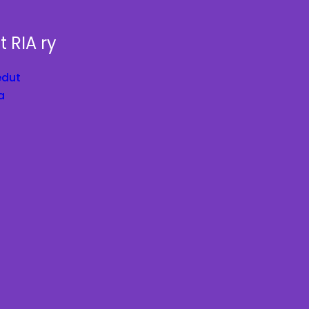
t RIA ry
edut
a
a