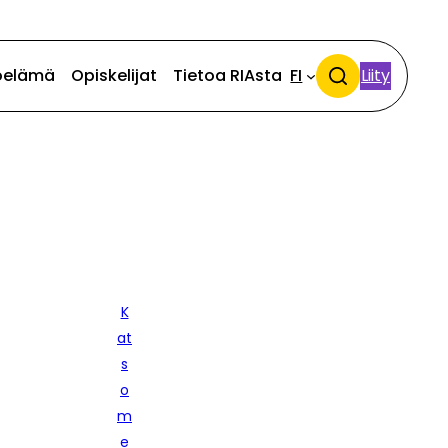
öelämä
Opiskelijat
Tietoa RIAsta
FI
Liity
Search
K
at
s
o
m
e