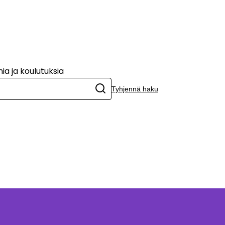
set
et
a ja koulutuksia