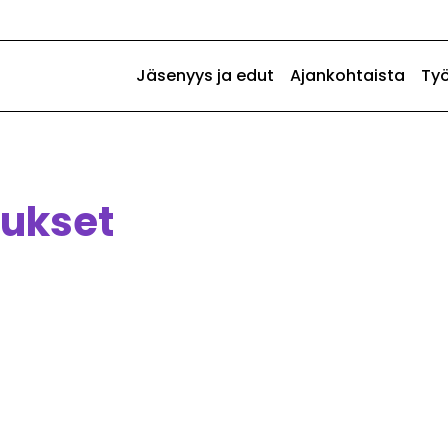
Jäsenyys ja edut
Ajankohtaista
Ty
tukset
pimukset
at
ille