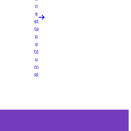
n
e
et
ta
p
a
ht
u
m
at